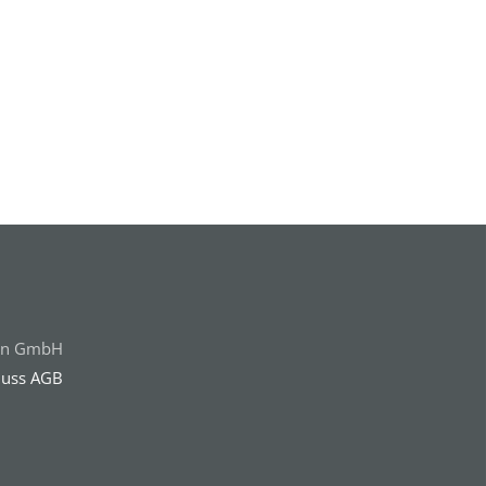
ten GmbH
luss
AGB